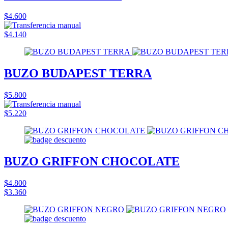
$4.600
$4.140
BUZO BUDAPEST TERRA
$5.800
$5.220
BUZO GRIFFON CHOCOLATE
$4.800
$3.360