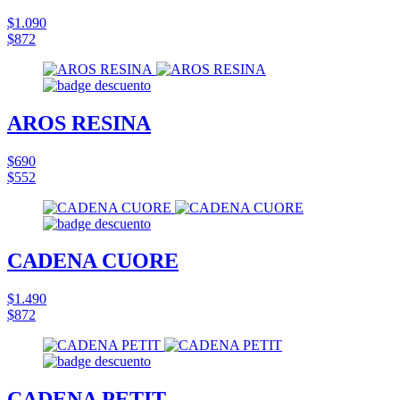
$1.090
$872
AROS RESINA
$690
$552
CADENA CUORE
$1.490
$872
CADENA PETIT