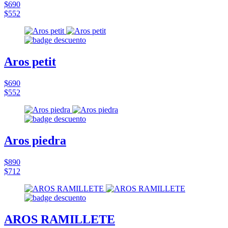
$690
$552
Aros petit
$690
$552
Aros piedra
$890
$712
AROS RAMILLETE