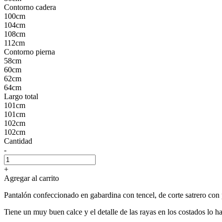
Contorno cadera
100cm
104cm
108cm
112cm
Contorno pierna
58cm
60cm
62cm
64cm
Largo total
101cm
101cm
102cm
102cm
Cantidad
-
+
Agregar al carrito
Pantalón confeccionado en gabardina con tencel, de corte satrero con 
Tiene un muy buen calce y el detalle de las rayas en los costados lo h