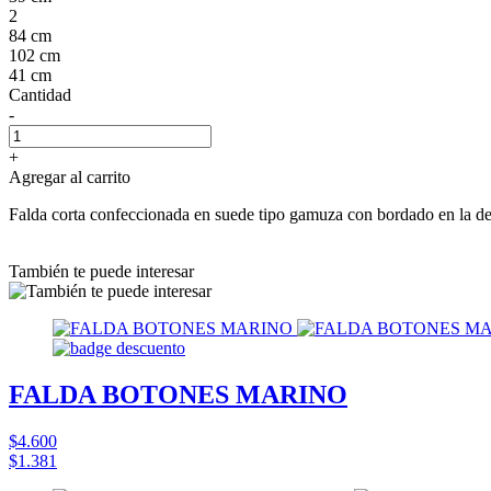
2
84 cm
102 cm
41 cm
Cantidad
-
+
Agregar al carrito
Falda corta confeccionada en suede tipo gamuza con bordado en la d
También te puede interesar
FALDA BOTONES MARINO
$4.600
$1.381