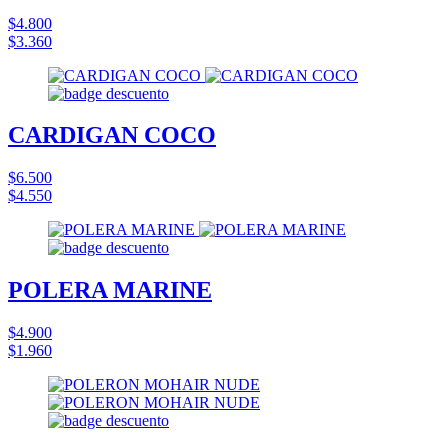
$4.800
$3.360
CARDIGAN COCO
$6.500
$4.550
POLERA MARINE
$4.900
$1.960